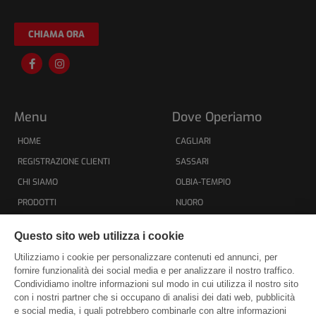
CHIAMA ORA
F
I
a
n
c
s
e
t
b
a
o
g
Menu
Dove Operiamo
o
r
k
a
HOME
-
m
CAGLIARI
f
REGISTRAZIONE CLIENTI
SASSARI
CHI SIAMO
OLBIA-TEMPIO
PRODOTTI
NUORO
CONTATTI
ORISTANO
Questo sito web utilizza i cookie
PRIVACY POLICY
CARBONIA-IGLESIAS
Utilizziamo i cookie per personalizzare contenuti ed annunci, per
COOKIE POLICY
MEDIO CAMPIDANO
fornire funzionalità dei social media e per analizzare il nostro traffico.
Condividiamo inoltre informazioni sul modo in cui utilizza il nostro sito
SITEMAP
OGLIASTRA
con i nostri partner che si occupano di analisi dei dati web, pubblicità
e social media, i quali potrebbero combinarle con altre informazioni