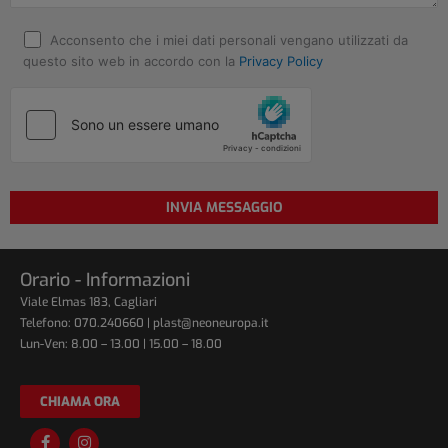
Acconsento che i miei dati personali vengano utilizzati da
questo sito web in accordo con la
Privacy Policy
Orario - Informazioni
Viale Elmas 183, Cagliari
Telefono: 070.240660 | plast@neoneuropa.it
Lun-Ven: 8.00 – 13.00 | 15.00 – 18.00
CHIAMA ORA
F
I