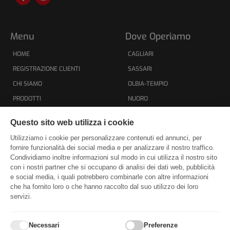
a
n
c
s
e
t
b
a
o
g
Menu
Dove Operiamo
o
r
k
a
HOME
-
m
CAGLIARI
f
REGISTRAZIONE CLIENTI
SASSARI
CHI SIAMO
OLBIA-TEMPIO
PRODOTTI
NUORO
CONTATTI
ORISTANO
Questo sito web utilizza i cookie
PRIVACY POLICY
CARBONIA-IGLESIAS
Utilizziamo i cookie per personalizzare contenuti ed annunci, per
COOKIE POLICY
MEDIO CAMPIDANO
fornire funzionalità dei social media e per analizzare il nostro traffico.
Condividiamo inoltre informazioni sul modo in cui utilizza il nostro sito
SITEMAP
OGLIASTRA
con i nostri partner che si occupano di analisi dei dati web, pubblicità
e social media, i quali potrebbero combinarle con altre informazioni
che ha fornito loro o che hanno raccolto dal suo utilizzo dei loro
Dove Siamo
servizi.
Necessari
Preferenze